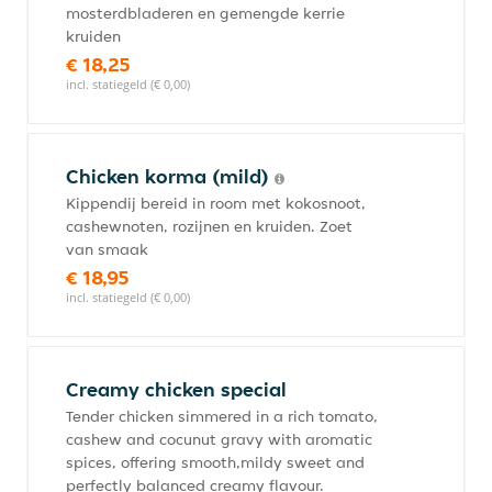
mosterdbladeren en gemengde kerrie
kruiden
€ 18,25
incl. statiegeld (€ 0,00)
Chicken korma (mild)
Kippendij bereid in room met kokosnoot,
cashewnoten, rozijnen en kruiden. Zoet
van smaak
€ 18,95
incl. statiegeld (€ 0,00)
Creamy chicken special
Tender chicken simmered in a rich tomato,
cashew and cocunut gravy with aromatic
spices, offering smooth,mildy sweet and
perfectly balanced creamy flavour.