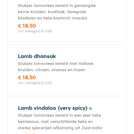
Stukjes lamsvlees bereid in gemengde
kerrie kruiden, knoflook, fenegriek
bladeren en hete kashmiri masala
€ 18,50
incl. statiegeld (€ 0,00)
Lamb dhansak
Stukjes lamsvlees bereid met Indiase
kruiden, citroen, ananas en linzen
€ 18,50
incl. statiegeld (€ 0,00)
Lamb vindaloo (very spicy)
Stukjes lamsvlees bereid in een zeer hete
kerriesaus, met verschillende hete en
sterke specerijen afkomstig uit Zuid-India