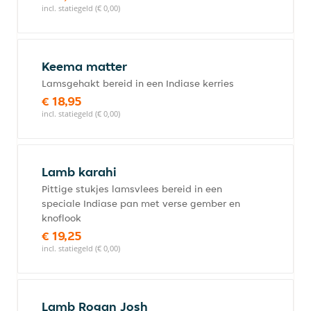
incl. statiegeld (€ 0,00)
Keema matter
Lamsgehakt bereid in een Indiase kerries
€ 18,95
incl. statiegeld (€ 0,00)
Lamb karahi
Pittige stukjes lamsvlees bereid in een
speciale Indiase pan met verse gember en
knoflook
€ 19,25
incl. statiegeld (€ 0,00)
Lamb Rogan Josh