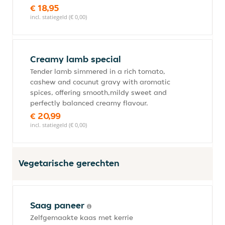
€ 18,95
incl. statiegeld (€ 0,00)
Creamy lamb special
Tender lamb simmered in a rich tomato,
cashew and cocunut gravy with aromatic
spices, offering smooth,mildy sweet and
perfectly balanced creamy flavour.
€ 20,99
incl. statiegeld (€ 0,00)
Vegetarische gerechten
Saag paneer
Zelfgemaakte kaas met kerrie