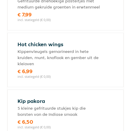
Gefrituurde driehoekige pasteitjes met
medium gekruide groenten in erwtenmeel
€ 7,99
incl. statiegeld (€ 0,00)
Hot chicken wings
Kippenvleugels gemarineerd in hete
kruiden, munt, knoflook en gember uit de
kleioven
€ 6,99
incl. statiegeld (€ 0,00)
Kip pakora
5 kleine gefrituurde stukjes kip die
barsten van de Indiase smaak
€ 6,50
incl. statiegeld (€ 0,00)