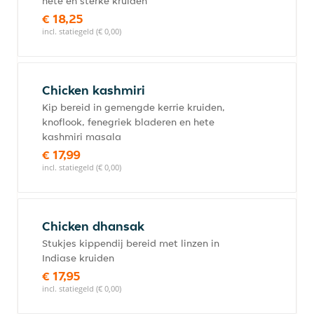
hete en sterke kruiden
€ 18,25
incl. statiegeld (€ 0,00)
Chicken kashmiri
Kip bereid in gemengde kerrie kruiden,
knoflook, fenegriek bladeren en hete
kashmiri masala
€ 17,99
incl. statiegeld (€ 0,00)
Chicken dhansak
Stukjes kippendij bereid met linzen in
Indiase kruiden
€ 17,95
incl. statiegeld (€ 0,00)