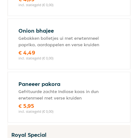
incl. statiegeld (€ 0,00)
Onion bhajee
Gebakken bolletjes ui met erwtenmeel
paprika, aardappelen en verse kruiden
€ 4,49
incl. statiegeld (€ 0,00)
Paneeer pakora
Gefrituurde zachte Indiase kaas in dun
erwtenmeel met verse kruiden
€ 5,95
incl. statiegeld (€ 0,00)
Royal Special