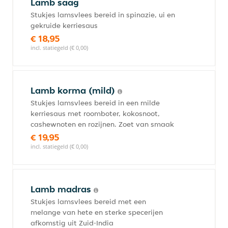
Lamb saag
Stukjes lamsvlees bereid in spinazie, ui en
gekruide kerriesaus
€ 18,95
incl. statiegeld (€ 0,00)
Lamb korma (mild)
Stukjes lamsvlees bereid in een milde
kerriesaus met roomboter, kokosnoot,
cashewnoten en rozijnen. Zoet van smaak
€ 19,95
incl. statiegeld (€ 0,00)
Lamb madras
Stukjes lamsvlees bereid met een
melange van hete en sterke specerijen
afkomstig uit Zuid-India