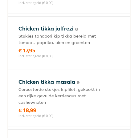
incl. statiegeld (€ 0,00)
Chicken tikka jalfrezi
Stukjes tandoori kip tikka bereid met
tomaat, paprika, uien en groenten
€ 17,95
incl. statiegeld (€ 0,00)
Chicken tikka masala
Geroosterde stukjes kipfilet, gekookt in
een rijke gevulde kerriesaus met
cashewnoten
€ 18,99
incl. statiegeld (€ 0,00)