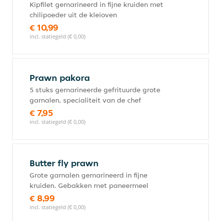
Kipfilet gemarineerd in fijne kruiden met
chilipoeder uit de kleioven
€ 10,99
incl. statiegeld (€ 0,00)
Prawn pakora
5 stuks gemarineerde gefrituurde grote
garnalen, specialiteit van de chef
€ 7,95
incl. statiegeld (€ 0,00)
Butter fly prawn
Grote garnalen gemarineerd in fijne
kruiden. Gebakken met paneermeel
€ 8,99
incl. statiegeld (€ 0,00)