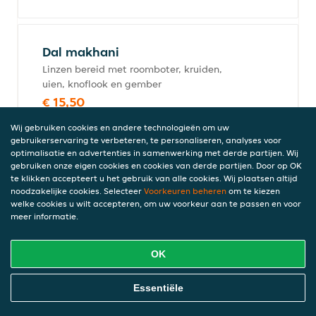
Dal makhani
Linzen bereid met roomboter, kruiden,
uien, knoflook en gember
€ 15,50
incl. statiegeld (€ 0,00)
Wij gebruiken cookies en andere technologieën om uw
gebruikerservaring te verbeteren, te personaliseren, analyses voor
optimalisatie en advertenties in samenwerking met derde partijen. Wij
gebruiken onze eigen cookies en cookies van derde partijen. Door op OK
Aloo mutter
te klikken accepteert u het gebruik van alle cookies. Wij plaatsen altijd
€ 15,50
noodzakelijke cookies. Selecteer
Voorkeuren beheren
om te kiezen
welke cookies u wilt accepteren, om uw voorkeur aan te passen en voor
incl. statiegeld (€ 0,00)
meer informatie.
OK
Paneer korma (mild)
€ 17,25
Online Eten Bestellen
Essentiële
incl. statiegeld (€ 0,00)