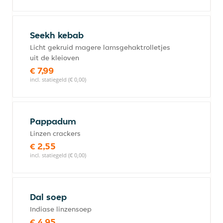
Seekh kebab
Licht gekruid magere lamsgehaktrolletjes
uit de kleioven
€ 7,99
incl. statiegeld (€ 0,00)
Pappadum
Linzen crackers
€ 2,55
incl. statiegeld (€ 0,00)
Dal soep
Indiase linzensoep
€ 4,95