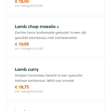
€ 18,95
incl. statiegeld (€ 0,00)
Lamb chop masala
Zachte lams karbonade gekookt in een rijk
gevulde kerriesaus met cashewnoten
€ 19,99
incl. statiegeld (€ 0,00)
Lamb curry
Stukjes lamsvlees bereid in een speciale
Indiase kerriesaus. Mild van smaak
€ 18,75
incl. statiegeld (€ 0,00)